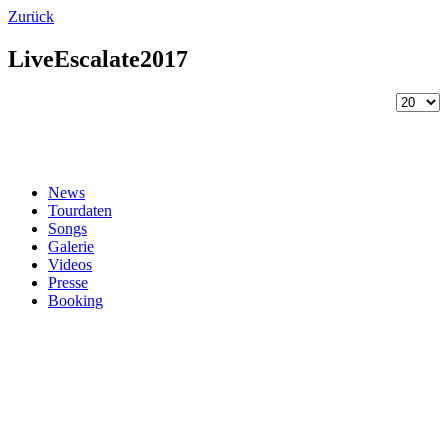
Zurück
LiveEscalate2017
News
Tourdaten
Songs
Galerie
Videos
Presse
Booking