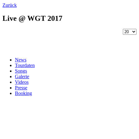
Zurück
Live @ WGT 2017
News
Tourdaten
Songs
Galerie
Videos
Presse
Booking