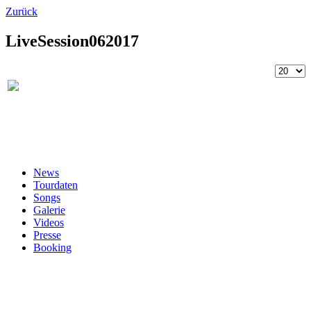
Zurück
LiveSession062017
News
Tourdaten
Songs
Galerie
Videos
Presse
Booking